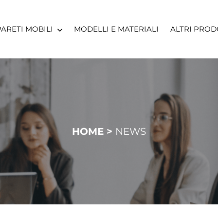
PARETI MOBILI
MODELLI E MATERIALI
ALTRI PROD
PARETI MOBILI VETRATE
CONTROSOF
PARETI MOBILI
VETROFANI
DIREZIONALI
VENEZIANE
PARETI MOBILI OPERATIVE
ARREDO UF
HOME
>
NEWS
PARETI MOBILI ATTREZZATE
PORTE PER 
PARETI MOBILI
MANOVRABILI
PARETI MOBILI PER
CLEANROOM