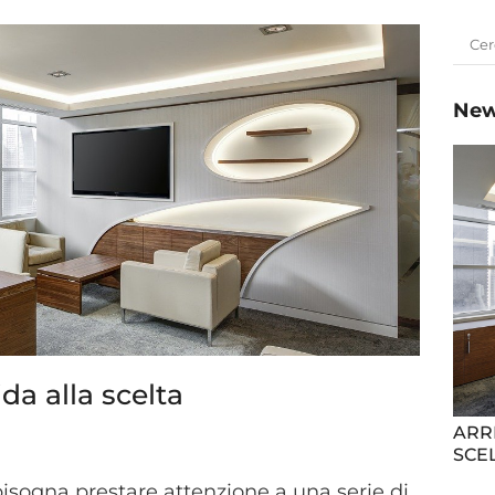
New
ida alla scelta
ARR
SCE
o bisogna prestare attenzione a una serie di